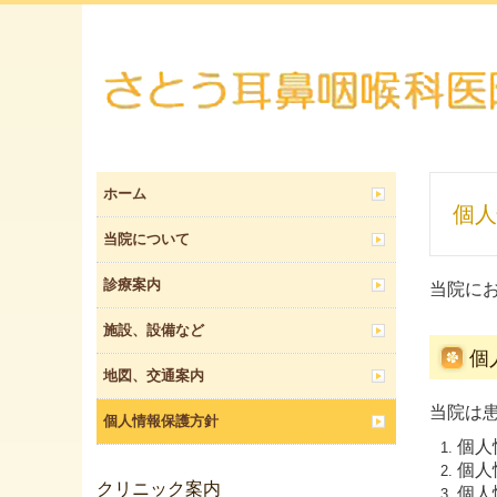
ホーム
個人
当院について
診療案内
当院に
施設、設備など
個
地図、交通案内
当院は
個人情報保護方針
個人
個人
クリニック案内
個人