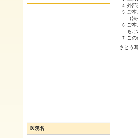
外部
ご本
（法
ご本
もご
この
さとう
医院名